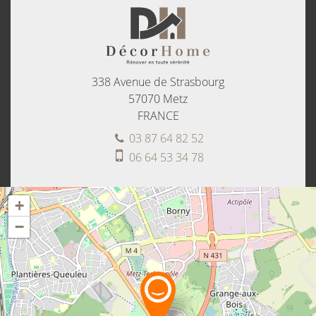
338 Avenue de Strasbourg
57070
Metz
FRANCE
03 87 64 82 52
06 64 53 34 78
+
−