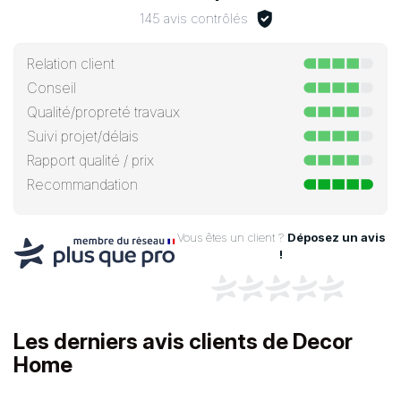
145 avis contrôlés
Relation client
Conseil
Qualité/propreté travaux
Suivi projet/délais
Rapport qualité / prix
Recommandation
Vous êtes un client ?
Déposez un avis
!
Les derniers avis clients de Decor
Home