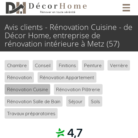
Togg
navig
Avis clients - Rénovation Cuisine - de
Décor Home, entreprise de
rénovation intérieure à Metz (57)
Chambre
Conseil
Finitions
Peinture
Verrière
Rénovation
Rénovation Appartement
Rénovation Cuisine
Rénovation Plâtrerie
Rénovation Salle de Bain
Séjour
Sols
Travaux préparatoires
4,7